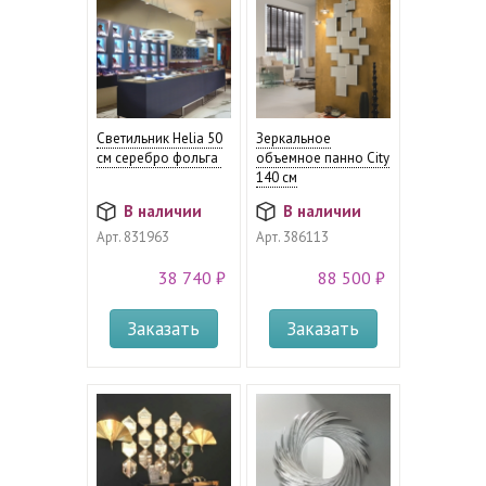
Светильник Helia 50
Зеркальное
см серебро фольга
объемное панно City
140 см
В наличии
В наличии
Арт.
831963
Арт.
386113
38 740 ₽
88 500 ₽
Заказать
Заказать