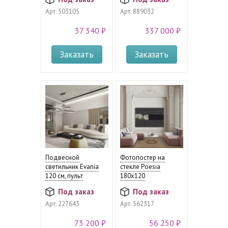
Арт.
503105
Арт.
889032
37 340 ₽
337 000 ₽
Заказать
Заказать
Подвесной
Фотопостер на
светильник Evania
стекле Poesia
120 см, пульт
180x120
Под заказ
Под заказ
Арт.
227643
Арт.
562317
73 200 ₽
56 250 ₽