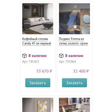
Кофейный столик
Подвес Forma из
Candy 47 см черный
сетки, золото- хром
В наличии
В наличии
Арт.
745413
Арт.
735964
53 670 ₽
32 400 ₽
Заказать
Заказать