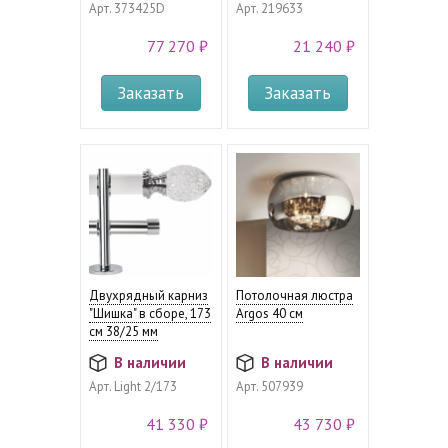
Арт.
373425D
Арт.
219633
77 270 ₽
21 240 ₽
Заказать
Заказать
Двухрядный карниз
Потолочная люстра
"Шишка" в сборе, 173
Argos 40 см
см 38/25 мм
В наличии
В наличии
Арт.
Light 2/173
Арт.
507939
41 330 ₽
43 730 ₽