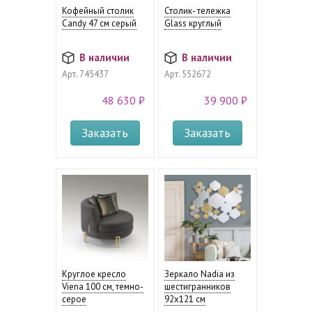
Кофейный столик
Столик- тележка
Candy 47 см серый
Glass круглый
В наличии
В наличии
Арт.
745437
Арт.
552672
48 630 ₽
39 900 ₽
Заказать
Заказать
Круглое кресло
Зеркало Nadia из
Viena 100 см, темно-
шестигранников
серое
92x121 см