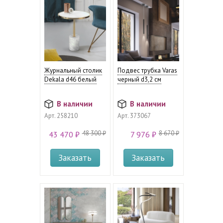
Журнальный столик
Подвес трубка Varas
Dekala d46 белый
черный d3,2 см
В наличии
В наличии
Арт.
258210
Арт.
373067
48 300 ₽
8 670 ₽
43 470 ₽
7 976 ₽
Заказать
Заказать