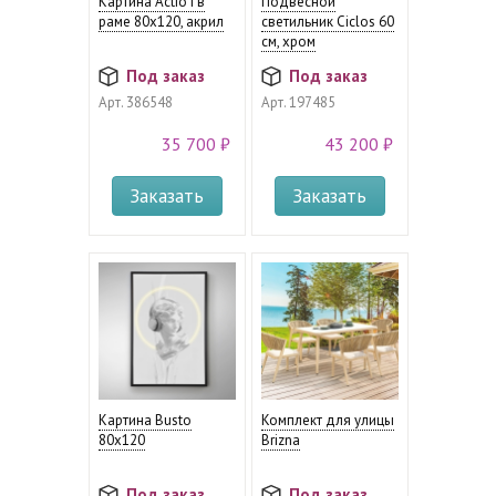
Картина Actio I в
Подвесной
раме 80x120, акрил
светильник Ciclos 60
см, хром
Под заказ
Под заказ
Арт.
386548
Арт.
197485
35 700 ₽
43 200 ₽
Заказать
Заказать
Картина Busto
Комплект для улицы
80x120
Brizna
Под заказ
Под заказ