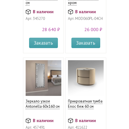
см
хром
В наличии
В наличии
Арт.
345270
Арт.
MOD060PL-04CH
28 640 ₽
26 000 ₽
Заказать
Заказать
Зеркало узкое
Прикроватная тумба
Antonella 60х160 см
Enoc беж 60 см
В наличии
В наличии
Арт.
457491
Арт.
411622