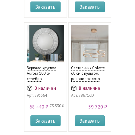
Заказать
Заказать
Зеркало круглое
Светильник Colette
Aurora 100 см
60 см с пультом,
серебро
розовое золото
В наличии
В наличии
Арт.
593364
Арт.
786716D
73 530 ₽
68 440 ₽
59 720 ₽
Заказать
Заказать