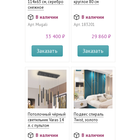
114x63 см, серебро
круглое 80 см
снежное
В наличии
В наличии
Арт.
Mugali
Арт.
183201
33 400 ₽
29 860 ₽
Заказать
Заказать
Потолочный чёрный
Подвес спираль
светильник Varas 14
Twist, золото
л. с пультом
В наличии
В наличии