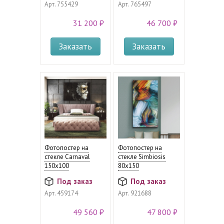
Арт.
755429
Арт.
765497
31 200 ₽
46 700 ₽
Заказать
Заказать
Фотопостер на
Фотопостер на
стекле Carnaval
стекле Simbiosis
150х100
80х150
Под заказ
Под заказ
Арт.
459174
Арт.
921688
49 560 ₽
47 800 ₽