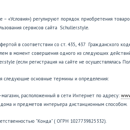
же – «Условия») регулируют порядок приобретения товар
льзования сервисов сайта Schuller.style.
офертой в соответствии со ст. 435, 437 Гражданского ко
ем в момент совершения одного из следующих действий: р
er.style (если регистрация на сайте не осуществлялась П
тся следующие основные термины и определения:
т-магазин, расположенный в сети Интернет по адресу:
www.
 дома и предметов интерьера дистанционным способом.
етственностью "Конда" ( ОГРН 1027739825332).