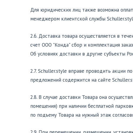
Для юридических лиц также возможна оплата
менеджером клиентской службы Schuller.sty
2.6. Доставка товара осуществляется в тече
счет ООО "Конда" сбор и комплектация зака
Об условиях доставки в другие субъекты Р
2.7. Schuller.style вправе проводить акции
предложений содержится на сайте Schuller.s
2.8. В случае доставки Товара она осущест
помещения) при наличии бесплатной парковк
по подъему Товара на нужный этаж согласо
2.9. При перемещении, размещении, установ