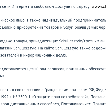
й в сети Интернет в свободном доступе по адресу:
www.schu
ческое лицо, а также индивидуальный предприниматель, 
елки о приобретении товаров и услуг, реализуемых через
к продаже товары, принадлежащие Schuller.style/третьим 
азин Schuller.style. На сайте Schuller.style также соде
зователей в информационных целях.
 предоставляется целый ряд сервисов, призванных обеспеч
ма.
ьность в соответствии с Гражданским кодексом РФ, Феде
.1992 г. № 2300-1 «О защите прав потребителей», Постан
аров дистанционным способом», Постановлением Правите