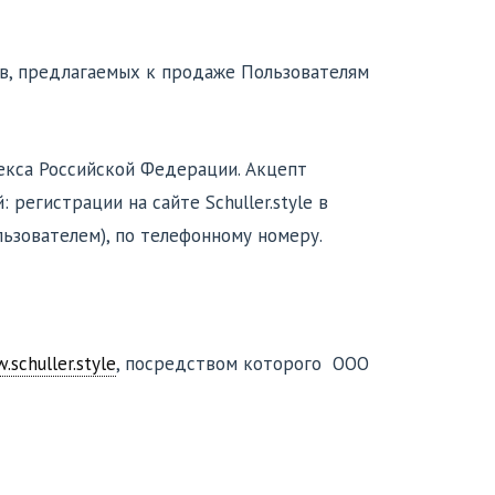
ов, предлагаемых к продаже Пользователям
декса Российской Федерации. Акцепт
егистрации на сайте Schuller.style в
ользователем), по телефонному номеру.
schuller.style
, посредством которого ООО