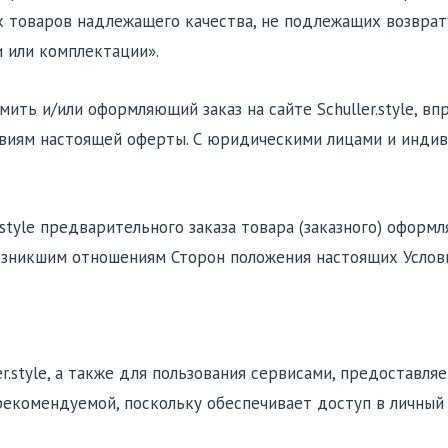
товаров надлежащего качества, не подлежащих возврату
и или комплектации».
ить и/или оформляющий заказ на сайте Schuller.style, в
овиям настоящей оферты. С юридическими лицами и инд
er.style предварительного заказа товара (заказного) офо
возникшим отношениям Сторон положения настоящих Услов
er.style, а также для пользования сервисами, предоставляе
рекомендуемой, поскольку обеспечивает доступ в личный