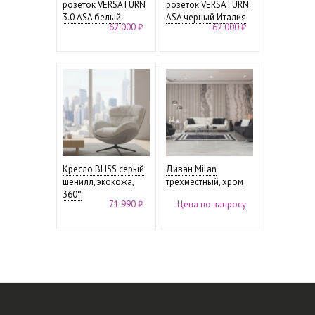
розеток VERSATURN
розеток VERSATURN
3.0 ASA белый
ASA черный Италия
62 000 ₽
62 000 ₽
Кресло BLISS серый
Диван Milan
шенилл, экокожа,
трехместный, хром
360°
71 990 ₽
Цена по запросу