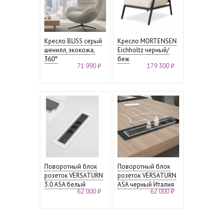
Кресло BLISS серый
Кресло MORTENSEN
шенилл, экокожа,
Eichholtz черный/
360°
беж
71 990 ₽
179 300 ₽
Поворотный блок
Поворотный блок
розеток VERSATURN
розеток VERSATURN
3.0 ASA белый
ASA черный Италия
62 000 ₽
62 000 ₽