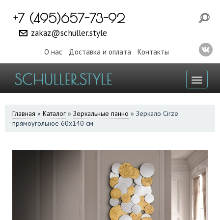
+7 (495)657-73-92
zakaz@schuller.style
О нас
Доставка и оплата
Контакты
Toggl
naviga
ВЫ
Главная
»
Каталог
»
Зеркальные панно
»
Зеркало Cirze
прямоугольное 60x140 см
ЗДЕСЬ