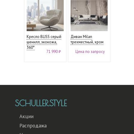
Кресло BLISS серый
Диван Milan
шенилл, экокожа,
трехместный, хром
360°
71 990 ₽
Цена по запросу
SCHULLER.STYLE
Акции
Распродажа