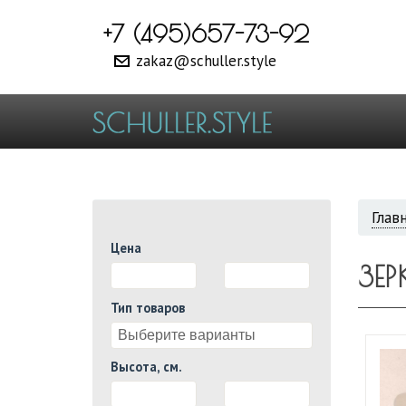
+7 (495)657-73-92
zakaz@schuller.style
ВЫ
Глав
Цена
ЗДЕ
ЗЕ
И
Тип товаров
Высота, см.
И