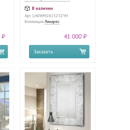
В наличии
Арт.
LHDWM281523ZYH
Коллекция
Линарес
 ₽
41 000 ₽
Заказать