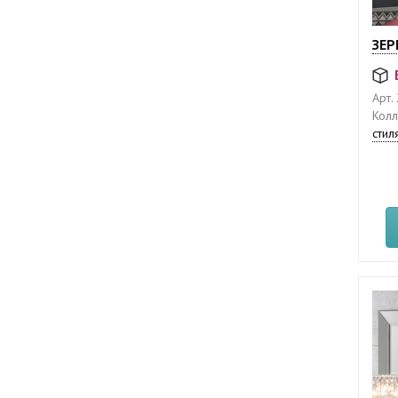
ЗЕР
Арт.
Колл
стил