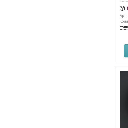
Арт.
Колл
стил