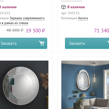
В наличии
В наличии
29-E35
Арт.
593375
екция
Зеркала современного
Коллекция
Aurora
я в рамах из стекла
48 000 ₽
19 500 ₽
71 340
Заказать
Заказать