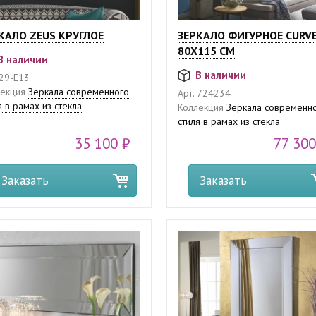
КАЛО ZEUS КРУГЛОЕ
ЗЕРКАЛО ФИГУРНОЕ CURV
80Х115 СМ
В наличии
В наличии
29-E13
екция
Зеркала современного
Арт.
724234
я в рамах из стекла
Коллекция
Зеркала современн
стиля в рамах из стекла
35 100 ₽
77 300
Заказать
Заказать