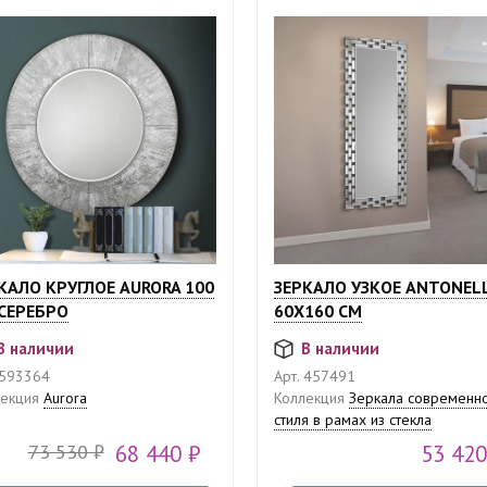
КАЛО КРУГЛОЕ AURORA 100
ЗЕРКАЛО УЗКОЕ ANTONEL
СЕРЕБРО
60Х160 СМ
В наличии
В наличии
593364
Арт.
457491
екция
Aurora
Коллекция
Зеркала современн
стиля в рамах из стекла
73 530 ₽
68 440 ₽
53 420