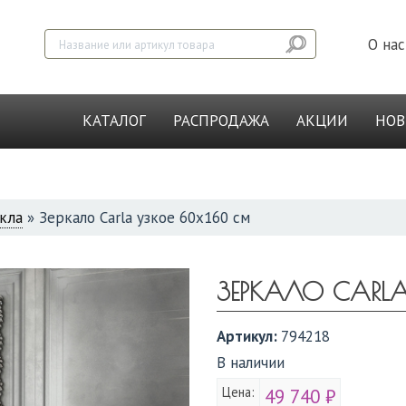
О нас
КАТАЛОГ
РАСПРОДАЖА
АКЦИИ
НО
екла
»
Зеркало Carla узкое 60x160 см
ЗЕРКАЛО CARL
Артикул:
794218
В наличии
Цена:
49 740 ₽