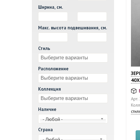
Ширина, см.
И
Макс. высота подвешивания, см.
И
Стиль
Расположение
ЗЕР
40X
Коллекция
Арт.
Колл
Наличие
стил
- Любой -
Страна
- Любой -