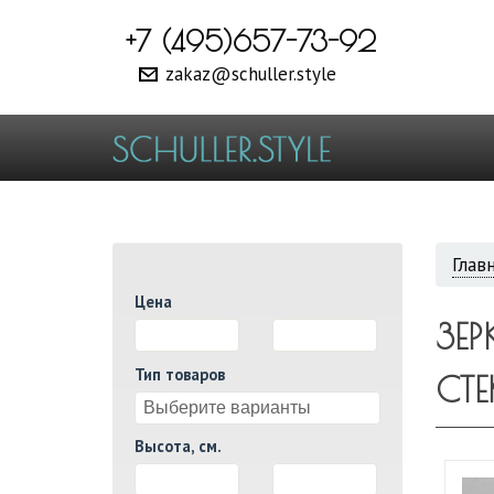
+7 (495)657-73-92
zakaz@schuller.style
ВЫ
Глав
Цена
ЗДЕ
ЗЕ
И
Тип товаров
СТ
Высота, см.
И