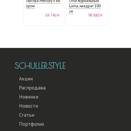
Люстра Mercury II 6л.
Стол журнальный
хром
Luma, квадрат 100
см
69 740 ₽
98 880 ₽
SCHULLER.STYLE
Акции
Распродажа
Новинки
Новости
Статьи
Портфолио