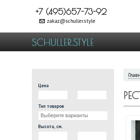
+7 (495)657-73-92
zakaz@schuller.style
ВЫ
Глав
Цена
ЗДЕ
РЕ
И
Тип товаров
Высота, см.
И