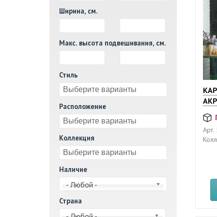
Ширина, см.
И
Макс. высота подвешивания, см.
И
Стиль
КАР
АК
Расположение
Арт.
Коллекция
Колл
Наличие
- Любой -
Страна
- Любой -