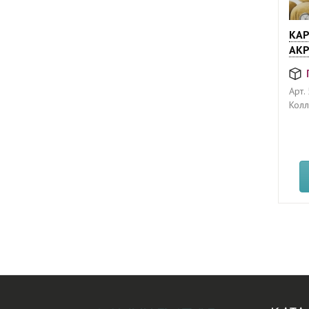
КАР
АКР
Арт.
Колл