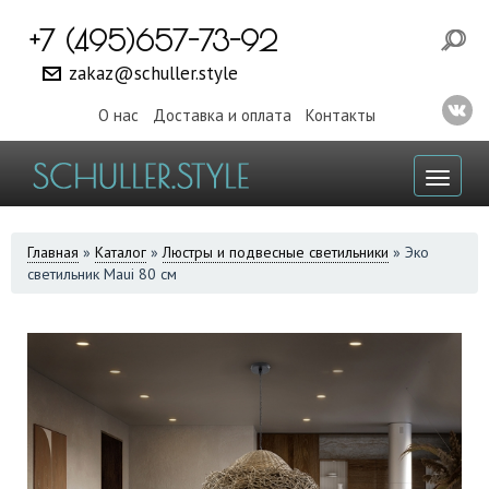
+7 (495)657-73-92
zakaz@schuller.style
О нас
Доставка и оплата
Контакты
Toggl
naviga
ВЫ
Главная
»
Каталог
»
Люстры и подвесные светильники
»
Эко
светильник Maui 80 см
ЗДЕСЬ