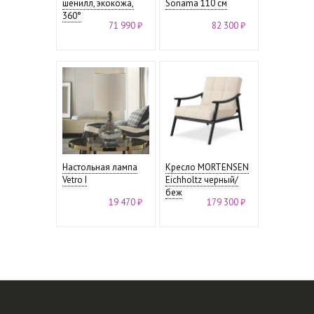
шенилл, экокожа,
Sonama 110 см
360°
71 990 ₽
82 300 ₽
Настольная лампа
Кресло MORTENSEN
Vetro I
Eichholtz черный/
беж
19 470 ₽
179 300 ₽