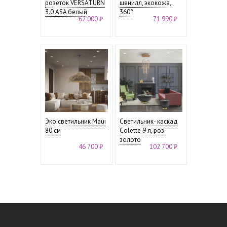
розеток VERSATURN
шенилл, экокожа,
3.0 ASA белый
360°
62 000 ₽
71 990 ₽
Эко светильник Maui
Светильник- каскад
80 см
Colette 9 л, роз.
золото
46 700 ₽
102 700 ₽