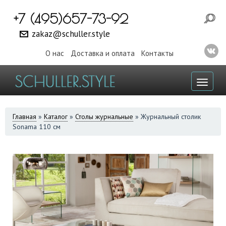
+7 (495)657-73-92
zakaz@schuller.style
О нас
Доставка и оплата
Контакты
Toggl
naviga
ВЫ
Главная
»
Каталог
»
Столы журнальные
»
Журнальный столик
Sonama 110 см
ЗДЕСЬ