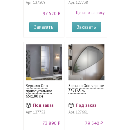
Арт.
127509
Арт.
127738
Цена по запросу
97 520 ₽
Заказать
Заказать
Зеркало Orio
Зеркало Orio черное
прямоугольное
85х165 см
65х180 см
Под заказ
Под заказ
Арт.
127752
Арт.
127661
73 890 ₽
79 540 ₽