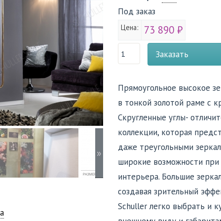
Под заказ
Цена:
73 890 ₽
Заказать
Прямоугольное высокое зе
в тонкой золотой раме c к
Скругленные углы- отличи
коллекции, которая предст
даже треугольными зеркал
»
широкие возможности при 
интерьера. Большие зерка
создавая зрительный эффек
Schuller легко выбрать и
а