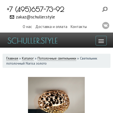
+7 (495)657-73-92
zakaz@schuller.style
О нас
Доставка и оплата
Контакты
Toggl
naviga
ВЫ
Главная
»
Каталог
»
Потолочные светильники
»
Светильник
потолочный Narisa золото
ЗДЕСЬ