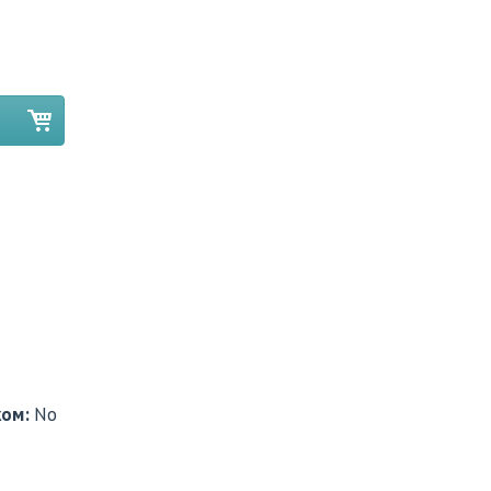
ком:
No