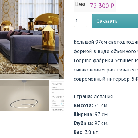
Цена:
72 300 ₽
Заказать
Большой 97см светодиодны
формой в виде объемного 
Looping фабрики Schuller.
силиконовым рассеивателе
современный интерьер. 54W
Страна:
Испания
Высота:
75 см.
Ширина:
97 см.
Глубина:
97 см.
Вес:
3.8 кг.