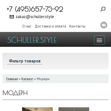
+7 (495)657-73-92
zakaz@schuller.style
О нас
Доставка и оплата
Контакты
Toggl
naviga
Фильтр товаров
ВЫ
Главная
»
Каталог
»
Модерн
ЗДЕСЬ
МОДЕРН