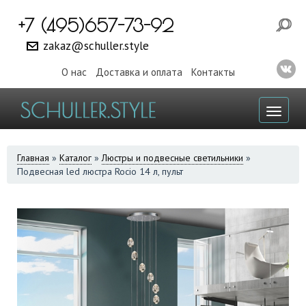
+7 (495)657-73-92
zakaz@schuller.style
О нас
Доставка и оплата
Контакты
Toggl
naviga
ВЫ
Главная
»
Каталог
»
Люстры и подвесные светильники
»
Подвесная led люстра Rocio 14 л, пульт
ЗДЕСЬ