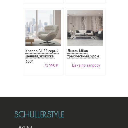
Кресло BLISS серый
Диван Milan
шенилл, экокожа,
трехместный, хром
360°
71 990 ₽
Цена по запросу
SCHULLER.STYLE
Акции