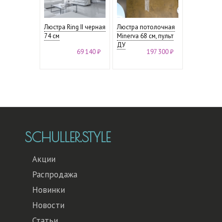
Люстра Ring II черная
Люстра потолочная
74 см
Minerva 68 см, пульт
ДУ
69 140 ₽
197 300 ₽
SCHULLER.STYLE
Акции
Распродажа
Новинки
Новости
Статьи