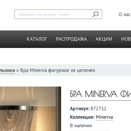
О нас
КАТАЛОГ
РАСПРОДАЖА
АКЦИИ
НО
льники
»
Бра Minerva фигурное из цепочек
БРА MINERVA Ф
Артикул:
872712
Коллекция:
Minerva
В наличии