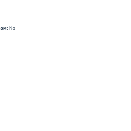
ком:
No