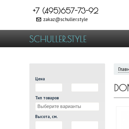
+7 (495)657-73-92
zakaz@schuller.style
ВЫ
Глав
Цена
ЗДЕ
DO
И
Тип товаров
Высота, см.
И