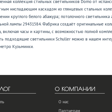
енная коллекция стильных светильников Domo от испанск
ным ниспадающим каскадом из глянцевых стальных колец
ении круглого белого абажура; потолочного светильника а
ьной лампы 29431584. Фабрика создаёт оригинальные кол
, включая часы и картины, с возможностью полной компл
ть подходящие светильники Schuller можно в нашем инте
метро Кузьминки.
ЛОГ
О КОМПАНИИ
ль
О нас
Партнерам