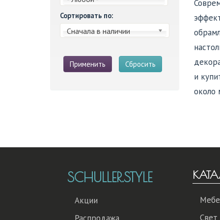
Соврем
Сортировать по:
эффект
Сначала в наличии
обрамл
настол
декора
Применить
Сбросить
и купи
около 
КАТА
SCHULLER.STYLE
Мебе
Акции
Свет
Распродажа