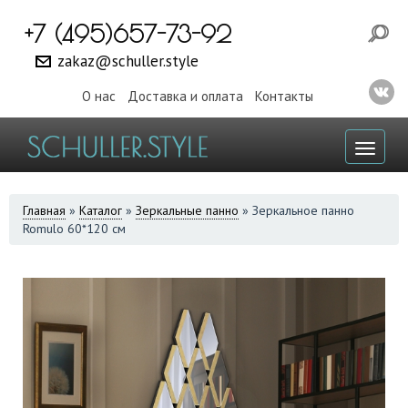
+7 (495)657-73-92
zakaz@schuller.style
О нас
Доставка и оплата
Контакты
Toggl
naviga
ВЫ
Главная
»
Каталог
»
Зеркальные панно
»
Зеркальное панно
Romulo 60*120 см
ЗДЕСЬ