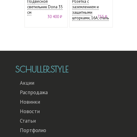
Подвесной
Розетка с
светильник Dona 35
заземлением и
см
защитными
30 400 ₽
755 ₽
шторками, 16А, сталь
SCHULLER.STYLE
Акции
Распродажа
Новинки
Новости
Статьи
Портфолио