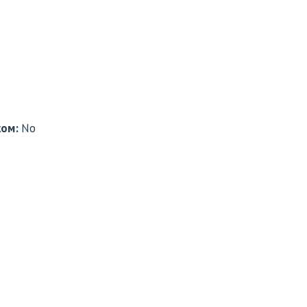
ком:
No