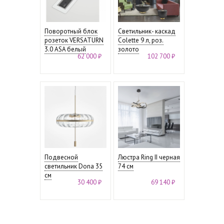
Поворотный блок
Светильник- каскад
розеток VERSATURN
Colette 9 л, роз.
3.0 ASA белый
золото
62 000 ₽
102 700 ₽
Подвесной
Люстра Ring II черная
светильник Dona 35
74 см
см
30 400 ₽
69 140 ₽