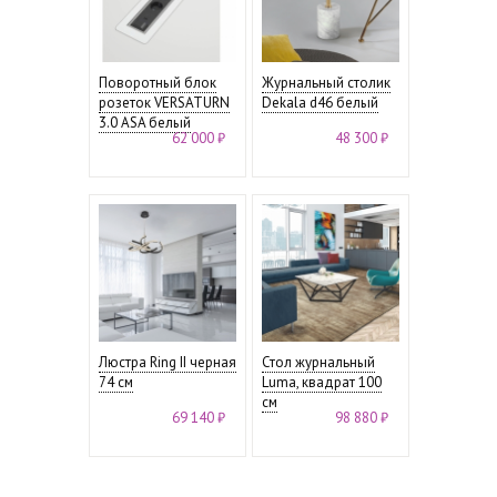
Поворотный блок
Журнальный столик
розеток VERSATURN
Dekala d46 белый
3.0 ASA белый
62 000 ₽
48 300 ₽
Люстра Ring II черная
Стол журнальный
74 см
Luma, квадрат 100
см
69 140 ₽
98 880 ₽