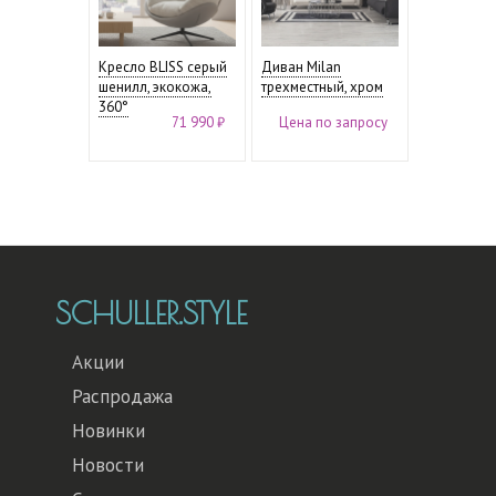
Кресло BLISS серый
Диван Milan
шенилл, экокожа,
трехместный, хром
360°
71 990 ₽
Цена по запросу
SCHULLER.STYLE
Акции
Распродажа
Новинки
Новости