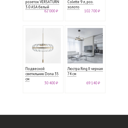
розеток VERSATURN
Colette 9 л, роз.
3.0 ASA белый
золото
62 000 ₽
102 700 ₽
Подвесной
Люстра Ring II черная
светильник Dona 35
74 см
см
30 400 ₽
69 140 ₽