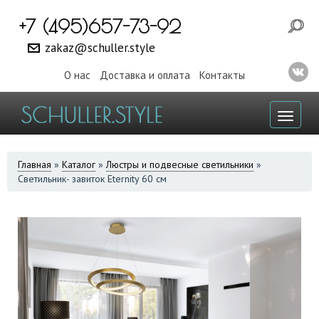
+7 (495)657-73-92
zakaz@schuller.style
О нас
Доставка и оплата
Контакты
Toggl
naviga
ВЫ
Главная
»
Каталог
»
Люстры и подвесные светильники
»
Светильник- завиток Eternity 60 см
ЗДЕСЬ