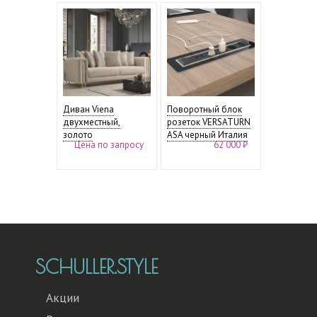
Диван Viena
Поворотный блок
двухместный,
розеток VERSATURN
золото
ASA черный Италия
Цена по запросу
62 000 ₽
SCHULLER.STYLE
Акции