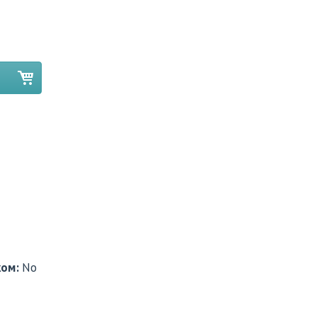
ком:
No