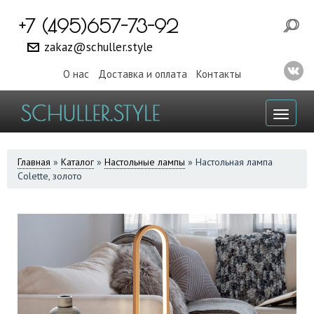
+7 (495)657-73-92
zakaz@schuller.style
О нас
Доставка и оплата
Контакты
Toggl
naviga
ВЫ
Главная
»
Каталог
»
Настольные лампы
»
Настольная лампа
Colette, золото
ЗДЕСЬ