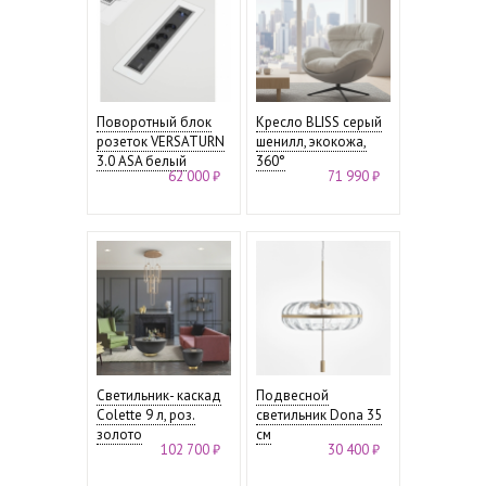
Поворотный блок
Кресло BLISS серый
розеток VERSATURN
шенилл, экокожа,
3.0 ASA белый
360°
62 000 ₽
71 990 ₽
Светильник- каскад
Подвесной
Colette 9 л, роз.
светильник Dona 35
золото
см
102 700 ₽
30 400 ₽