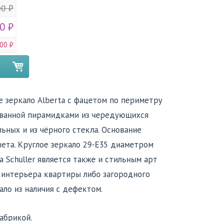
00 ₽
0 ₽
00 ₽
е зеркало Alberta с фацетом по периметру
ованной пирамидками из чередующихся
льных и из чёрного стекла. Основание
вета. Круглое зеркало 29-Е35 диаметром
а Schuller является также и стильным арт
интерьера квартиры либо загородного
ало из наличия с дефектом.
абрикой.