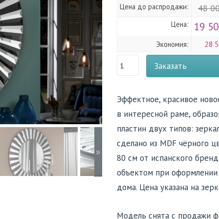
Цена до распродажи:
48 0
Цена:
19 50
Экономия:
28 5
Заказать
Эффектное, красивое ново
в интересной раме, образ
пластин двух типов: зерка
сделано из MDF чёрного ц
»
80 см от испанского бренд
объектом при оформлении 
дома. Цена указана на зерк
Модель снята с продажи ф