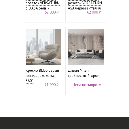
розеток VERSATURN
розеток VERSATURN
3.0 ASA белый
ASA черный Италия
62 000 ₽
62 000 ₽
Кресло BLISS серый
Диван Milan
шенилл, экокожа,
трехместный, хром
360°
71 990 ₽
Цена по запросу