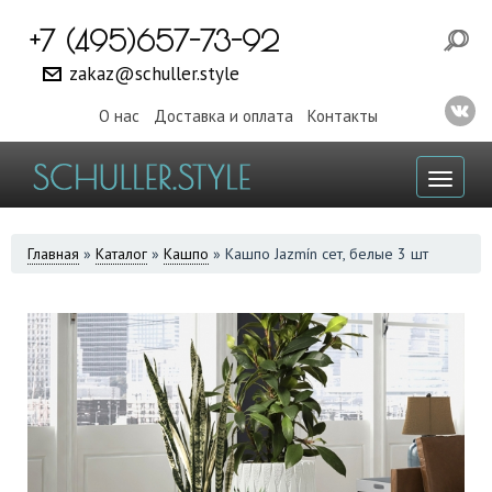
+7 (495)657-73-92
zakaz@schuller.style
О нас
Доставка и оплата
Контакты
Toggl
naviga
ВЫ
Главная
»
Каталог
»
Кашпо
»
Кашпо Jazmín сет, белые 3 шт
ЗДЕСЬ