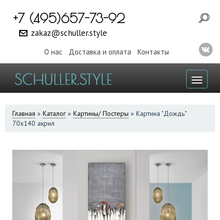
+7 (495)657-73-92
zakaz@schuller.style
О нас
Доставка и оплата
Контакты
Toggl
naviga
ВЫ
Главная
»
Каталог
»
Картины/ Постеры
»
Картина "Дождь"
70x140 акрил
ЗДЕСЬ