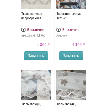
Ткань тюлевая
Ткань портьерная
непрозрачная
Тетрис
В наличии
В наличии
Арт.
16558- L1965
Арт.
mix
1 800 ₽
4 300 ₽
Заказать
Заказать
Тюль Звезды,
Тюль Звезды,