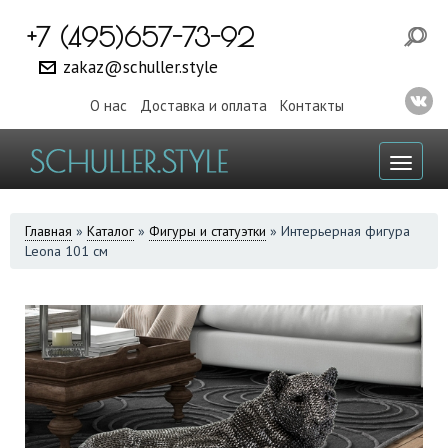
+7 (495)657-73-92
zakaz@schuller.style
О нас
Доставка и оплата
Контакты
Toggl
naviga
ВЫ
Главная
»
Каталог
»
Фигуры и статуэтки
»
Интерьерная фигура
Leona 101 см
ЗДЕСЬ