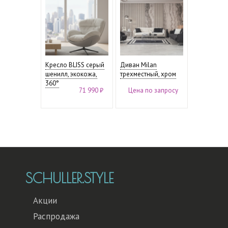
Кресло BLISS серый
Диван Milan
шенилл, экокожа,
трехместный, хром
360°
71 990 ₽
Цена по запросу
SCHULLER.STYLE
Акции
Распродажа