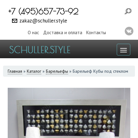
+7 (495)657-73-92
zakaz@schuller.style
О нас
Доставка и оплата
Контакты
Toggl
naviga
ВЫ
Главная
»
Каталог
»
Барельефы
»
Барельеф Кубы под стеклом
ЗДЕСЬ