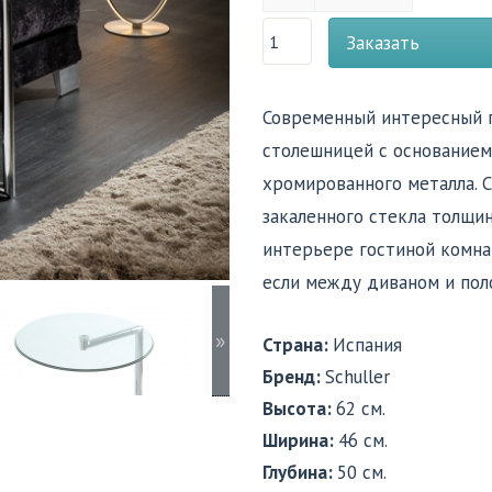
Заказать
Современный интересный п
столешницей с основанием 
хромированного металла. 
закаленного стекла толщин
интерьере гостиной комнат
если между диваном и пол
»
Страна:
Испания
Бренд:
Schuller
Высота:
62 см.
Ширина:
46 см.
Глубина:
50 см.