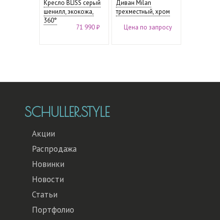
Кресло BLISS серый
Диван Milan
шенилл, экокожа,
трехместный, хром
360°
71 990 ₽
Цена по запросу
SCHULLER.STYLE
Акции
Распродажа
Новинки
Новости
Статьи
Портфолио