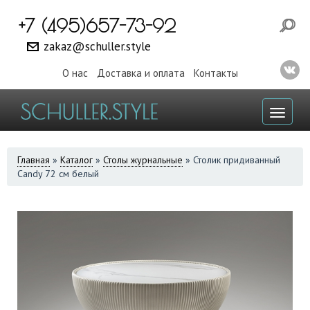
+7 (495)657-73-92
zakaz@schuller.style
О нас
Доставка и оплата
Контакты
Toggl
naviga
ВЫ
Главная
»
Каталог
»
Столы журнальные
»
Столик придиванный
Candy 72 см белый
ЗДЕСЬ