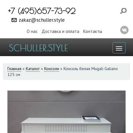
+7 (495)657-73-92
zakaz@schuller.style
О нас
Доставка и оплата
Контакты
Toggl
naviga
ВЫ
Главная
»
Каталог
»
Консоли
»
Консоль белая Mugali Galiano
125 см
ЗДЕСЬ