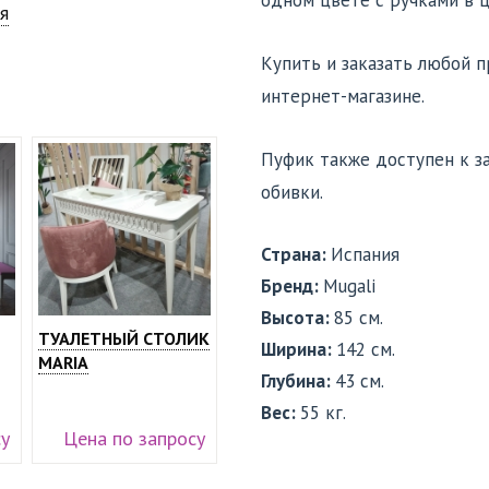
одном цвете с ручками в цв
я
Купить и заказать любой 
интернет-магазине.
Пуфик также доступен к з
обивки.
Страна:
Испания
Бренд:
Mugali
Высота:
85 см.
ТУАЛЕТНЫЙ СТОЛИК
Ширина:
142 см.
MARIA
Глубина:
43 см.
Вес:
55 кг.
су
Цена по запросу