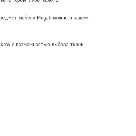
ете "хром" либо "золото".
предмет мебели Mugali можно в нашем
аказу с возможностью выбора ткани