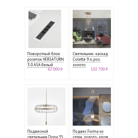
Поворотный блок
Светильник- каскад
розеток VERSATURN
Colette 9 л, роз.
3.0 ASA белый
золото
62 000 ₽
102 700 ₽
Подвесной
Подвес Forma из
светильник Dona 35
сетки, золото- хром