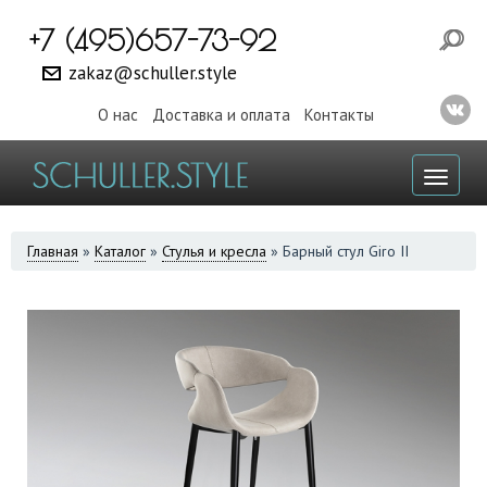
+7 (495)657-73-92
zakaz@schuller.style
О нас
Доставка и оплата
Контакты
Toggl
naviga
ВЫ
Главная
»
Каталог
»
Стулья и кресла
»
Барный стул Giro II
ЗДЕСЬ