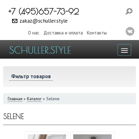
+7 (495)657-73-92
zakaz@schuller.style
О нас
Доставка и оплата
Контакты
Toggl
naviga
Фильтр товаров
ВЫ
Главная
»
Каталог
»
Selene
ЗДЕСЬ
SELENE