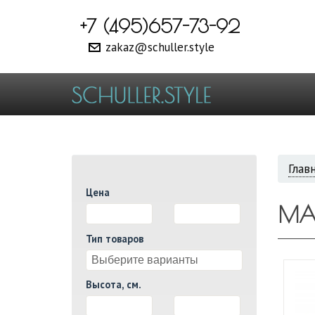
+7 (495)657-73-92
zakaz@schuller.style
ВЫ
Глав
Цена
ЗДЕ
MA
И
Тип товаров
Высота, см.
И