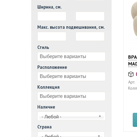
Ширина, см.
И
Макс. высота подвешивания, см.
И
Стиль
ВР
MAD
Расположение
Арт.
Коллекция
Колл
Наличие
- Любой -
Страна
- Любой -