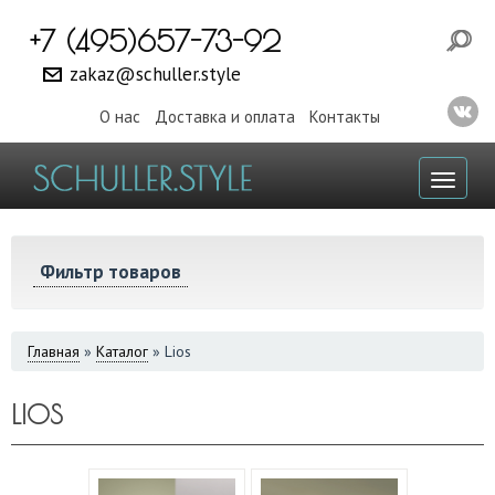
+7 (495)657-73-92
zakaz@schuller.style
О нас
Доставка и оплата
Контакты
Toggl
naviga
Фильтр товаров
ВЫ
Главная
»
Каталог
»
Lios
ЗДЕСЬ
LIOS