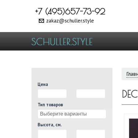
+7 (495)657-73-92
zakaz@schuller.style
ВЫ
Глав
Цена
ЗДЕ
DE
И
Тип товаров
Высота, см.
И