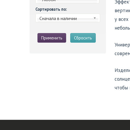
Эффект
Сортировать по:
вертик
Сначала в наличии
у всех
неболь
Применить
Сбросить
Универ
соврем
Издели
солнце
чтобы 