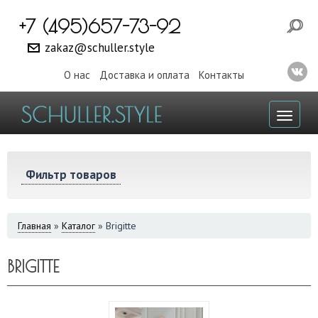
+7 (495)657-73-92
zakaz@schuller.style
О нас
Доставка и оплата
Контакты
Toggl
naviga
Фильтр товаров
ВЫ
Главная
»
Каталог
»
Brigitte
ЗДЕСЬ
BRIGITTE